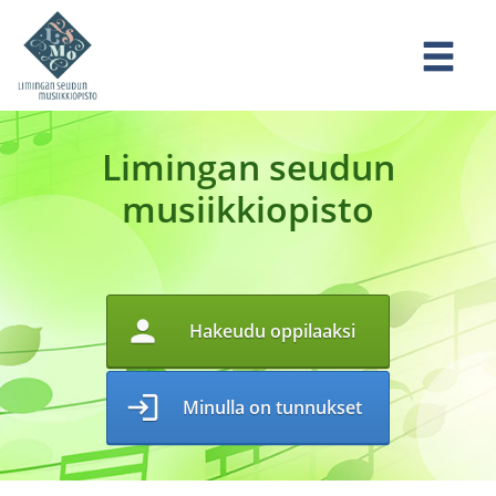
Limingan seudun
musiikkiopisto
person
Hakeudu oppilaaksi
login
Minulla on tunnukset