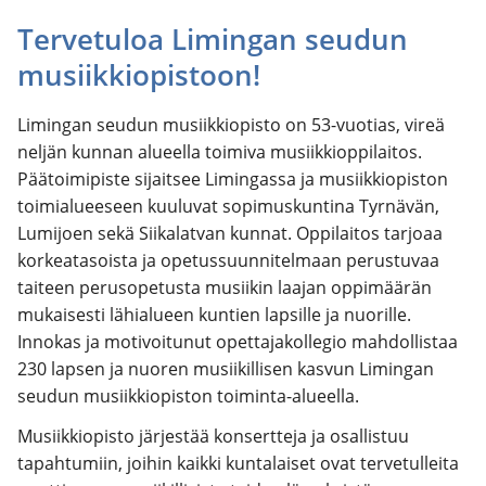
Tervetuloa Limingan seudun
musiikkiopistoon!
Limingan seudun musiikkiopisto on 53-vuotias, vireä
neljän kunnan alueella toimiva musiikkioppilaitos.
Päätoimipiste sijaitsee Limingassa ja musiikkiopiston
toimialueeseen kuuluvat sopimuskuntina Tyrnävän,
Lumijoen sekä Siikalatvan kunnat. Oppilaitos tarjoaa
korkeatasoista ja opetussuunnitelmaan perustuvaa
taiteen perusopetusta musiikin laajan oppimäärän
mukaisesti lähialueen kuntien lapsille ja nuorille.
Innokas ja motivoitunut opettajakollegio mahdollistaa
230 lapsen ja nuoren musiikillisen kasvun Limingan
seudun musiikkiopiston toiminta-alueella.
Musiikkiopisto järjestää konsertteja ja osallistuu
tapahtumiin, joihin kaikki kuntalaiset ovat tervetulleita