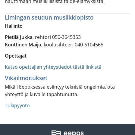
nauttimaan musiikillisista taide-elämyksistä.
Limingan seudun musiikkiopisto
Hallinto
Pietilä Jukka
, rehtori 050-3645353
Konttinen Maiju
, koulusihteeri 040-6104565
Opettajat
Katso opettajien yhteystiedot tästä linkistä
Vikailmoitukset
Mikäli Eepoksessa esiintyy teknisiä ongelmia, ota
yhteyttä ja kuvaile tapahtunutta.
Tukipyyntö